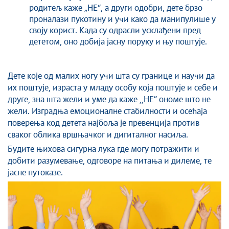
родитељ каже „НЕ“, а други одобри, дете брзо
проналази пукотину и учи како да манипулише у
своју корист. Када су одрасли усклађени пред
дететом, оно добија јасну поруку и њу поштује.
Дете које од малих ногу учи шта су границе и научи да
их поштује, израста у младу особу која поштује и себе и
друге, зна шта жели и уме да каже ,,НЕ” ономе што не
жели. Изградња емоционалне стабилности и осећаја
поверења код детета најбоља је превенција против
сваког облика вршњачког и дигиталног насиља.
Будите њихова сигурна лука где могу потражити и
добити разумевање, одговоре на питања и дилеме, те
јасне путоказе.