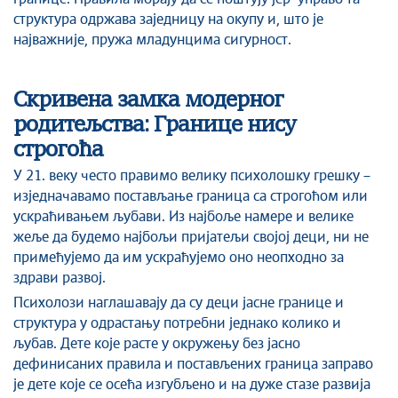
структура одржава заједницу на окупу и, што је
најважније, пружа младунцима сигурност.
Скривена замка модерног
родитељства: Границе нису
строгоћа
У 21. веку често правимо велику психолошку грешку –
изједначавамо постављање граница са строгоћом или
ускраћивањем љубави. Из најбоље намере и велике
жеље да будемо најбољи пријатељи својој деци, ни не
примећујемо да им ускраћујемо оно неопходно за
здрави развој.
Психолози наглашавају да су деци јасне границе и
структура
у одрастању потребни једнако колико и
љубав. Дете које расте у окружењу без јасно
дефинисаних правила и постављених граница заправо
је дете које се осећа изгубљено и на дуже стазе развија