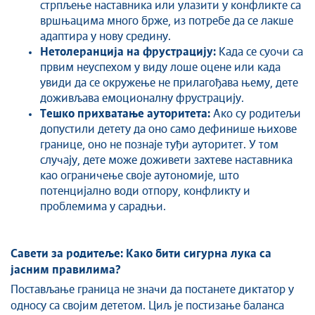
стрпљење наставника или улазити у конфликте са
вршњацима много брже, из потребе да се лакше
адаптира у нову средину.
Нетолеранција на фрустрацију:
Када се суочи са
првим неуспехом у виду лоше оцене или када
увиди да се окружење не прилагођава њему, дете
доживљава емоционалну фрустрацију.
Тешко прихватање ауторитета:
Ако су родитељи
допустили детету да оно само дефинише њихове
границе, оно не познаје туђи ауторитет. У том
случају, дете може доживети захтеве наставника
као ограничење своје аутономије, што
потенцијално води отпору, конфликту и
проблемима у сарадњи.
Савети за родитеље: Како бити сигурна лука са
јасним правилима?
Постављање граница не значи да постанете диктатор у
односу са својим дететом. Циљ је постизање баланса