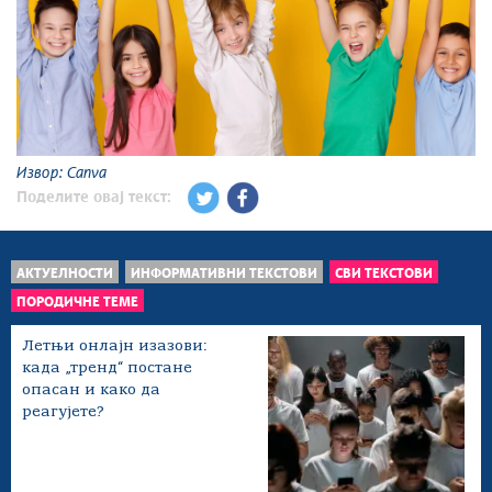
Извор: Canva
Поделите овај текст:
АКТУЕЛНОСТИ
ИНФОРМАТИВНИ ТЕКСТОВИ
СВИ ТЕКСТОВИ
ПОРОДИЧНЕ ТЕМЕ
Летњи онлајн изазови:
када „тренд“ постане
опасан и како да
реагујете?