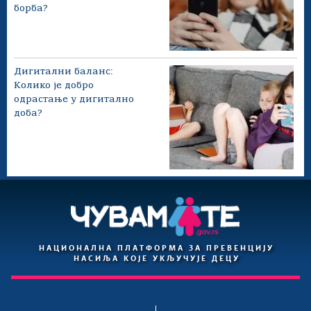
борба?
Дигитални баланс:
Колико је добро
одрастање у дигитално
доба?
НАЦИОНАЛНА ПЛАТФОРМА ЗА ПРЕВЕНЦИЈУ
НАСИЉА КОЈЕ УКЉУЧУЈЕ ДЕЦУ