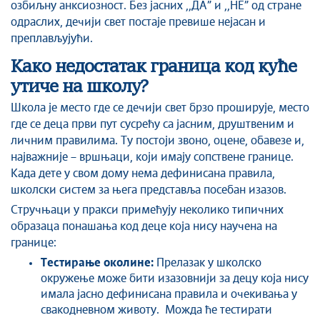
озбиљну анксиозност. Без јасних ,,ДА” и ,,НЕ” од стране
одраслих, дечији свет постаје превише нејасан и
преплављујући.
Како недостатак граница код куће
утиче на школу?
Школа је место где се дечији свет брзо проширује, место
где се деца први пут сусрећу са јасним, друштвеним и
личним правилима. Ту постоји звоно, оцене, обавезе и,
најважније – вршњаци, који имају сопствене границе.
Када дете у свом дому нема дефинисана правила,
школски систем за њега представља посебан изазов.
Стручњаци у пракси примећују неколико типичних
образаца понашања код деце која нису научена на
границе:
Тестирање околине:
Прелазак у школско
окружење може бити изазовнији за децу која нису
имала јасно дефинисана правила и очекивања у
свакодневном животу. Можда ће тестирати