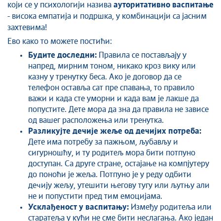
који се у психологији назива
ауторитативно васпитање
- висока емпатија и подршка, у комбинацији са јасним
захтевима!
Ево како то можете постићи:
Будите доследни:
Правила се постављају у
напред, мирним тоном, никако кроз вику или
казну у тренутку беса. Ако је договор да се
телефон оставља сат пре спавања, то правило
важи и када сте уморни и када вам је лакше да
попустите. Дете мора да зна да правила не зависе
од вашег расположења или тренутка.
Разликујте дечије жеље од дечијих потреба:
Дете има потребу за пажњом, љубављу и
сигурношћу, и ту родитељ мора бити потпуно
доступан. Са друге стране, остајање на компјутеру
до поноћи је жеља. Потпуно је у реду одбити
дечију жељу, утешити његову тугу или љутњу али
не и попустити пред тим емоцијама.
Усклађеност у васпитању:
Између родитеља или
старатеља у кући не сме бити неслагања. Ако један