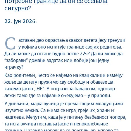
потребне границе да би се осећала
сигурно?
22. јун 2026.
С
аставни део одрастања сваког детета јесу тренуци
у којима оно испитује границе својих родитеља.
Да ли може да остане будно после 22ч? Да ли може да
”заборави” домаћи задатак или добије још једну
играчку?
Као родитељи, често се нађемо на клацкалици између
жеље да детету пружимо сву слободу и обавезе да
кажемо јасно ,,НЕ”. У потрази за балансом, одговор
лежи тамо где га најмање очекујемо – у природи.
У дивљини, мајка вучица је према својим младунцима
изузетно нежна. Са њима се игра, греје их, храни и
надгледа. Међутим, када је у питању безбедност чопора,
та иста вучица поставља јасне и непоколебљиве
границе. Правила морају да се поштују јер управо та