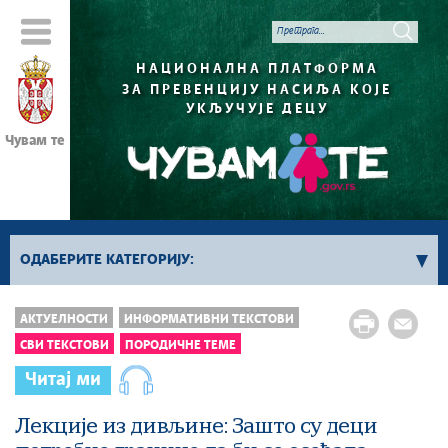
НАЦИОНАЛНА ПЛАТФОРМА
ЗА ПРЕВЕНЦИЈУ НАСИЉА КОЈЕ
УКЉУЧУЈЕ ДЕЦУ
Чувам те
ОДАБЕРИТЕ КАТЕГОРИЈУ:
Сви текстови
АКТУЕЛНОСТИ
ИНФОРМАТИВНИ ТЕКСТОВИ
СВИ ТЕКСТОВИ
ПОРОДИЧНЕ ТЕМЕ
Породичне теме
Деца и млади
Читај ми
Интернет и друштвене мреже
Међусекторска сарадња у заштити деце од насиља
Лекције из дивљине: Зашто су деци