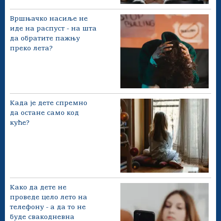
Вршњачко насиље не
иде на распуст - на шта
да обратите пажњу
преко лета?
Када је дете спремно
да остане само код
куће?
Како да дете не
проведе цело лето на
телефону - а да то не
буде свакодневна