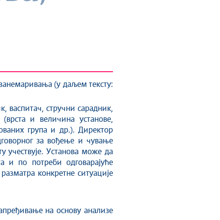
занемаривања (у даљем тексту:
к, васпитач, стручни сарадник,
 (врста и величина установе,
ваних група и др.). Директор
одговорног за вођење и чување
у учествује. Установа може да
а и по потреби одговарајуће
 разматра конкретне ситуације
апређивање на основу анализе