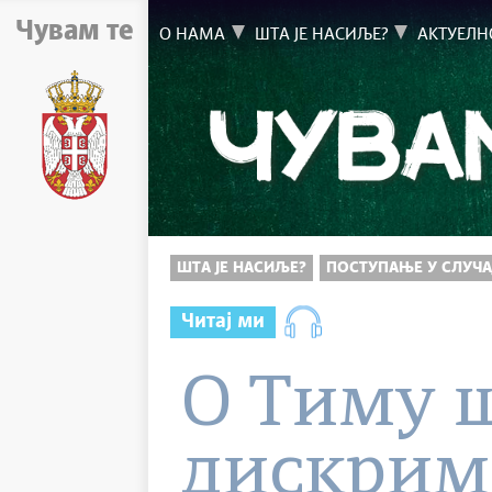
Чувам те
О НАМА
ШТА ЈЕ НАСИЉЕ?
АКТУЕЛН
ШТА ЈЕ НАСИЉЕ?
ПОСТУПАЊЕ У СЛУЧА
Читај ми
О Тиму ш
дискрим