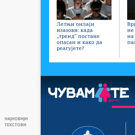
Летњи онлајн
Вр
изазови: када
не
„тренд“ постане
на
опасан и како да
па
реагујете?
НАЈНОВИЈИ
ТЕКСТОВИ