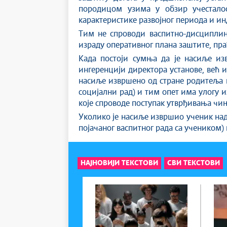
породицом узима у обзир учесталост
карактеристике развојног периода и ин
Тим не спроводи васпитно-дисциплинс
израду оперативног плана заштите, пра
Када постоји сумња да је насиље из
ингеренцији директора установе, већ и
насиље извршено од стране родитеља 
социјални рад) и тим опет има улогу 
које спроводе поступак утврђивања чи
Уколико је насиље извршио ученик над 
појачаног васпитног рада са учеником) 
НАЈНОВИЈИ ТЕКСТОВИ
СВИ ТЕКСТОВИ