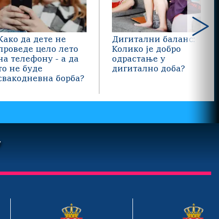
Како да дете не
Дигитални баланс:
проведе цело лето
Колико је добро
на телефону - а да
одрастање у
то не буде
дигитално доба?
свакодневна борба?
У