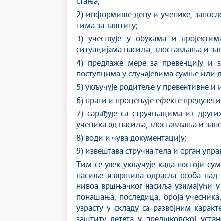
стања;
2) информише децу и ученике, запосл
тима за заштиту;
3) учествује у обукама и пројектим
ситуацијама насиља, злостављања и з
4) предлаже мере за превенцију и з
поступцима у случајевима сумње или 
5) укључује родитеље у превентивне и 
6) прати и процењује ефекте предузети
7) сарађује са стручњацима из други
ученика од насиља, злостављања и зан
8) води и чува документацију;
9) извештава стручна тела и орган упр
Тим се увек укључује када постоји су
насиље извршила одрасла особа над
нивоа вршњачког насиља узимајући у о
понашања, последица, броја учесника,
узрасту у складу са развојним кара
заштиту детета у предшколској уста