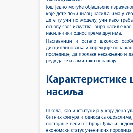
Још једно могуће објашњене изражено
које дете-починилац насиља има у св
дете ту учи по моделу, учи како тре
основу свог искуства, бира насиље као
насилнички однос према другима.
Наставници и остало школско осо
дисциплиновања и корекције понашања 
последице, да пролазе некажњено и да 
реду да се и сами тако понашају.
Карактеристике ш
насиља
Школа, као институција у коју деца у
битних фигура и односа са одраслима, 
постојање великог броја ђака и недов
економски статус ученичких породица 