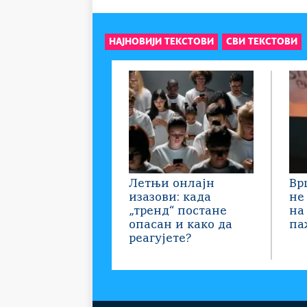
НАЈНОВИЈИ ТЕКСТОВИ
СВИ ТЕКСТОВИ
Летњи онлајн
Вр
изазови: када
не
„тренд“ постане
на
опасан и како да
па
реагујете?