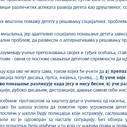
ише различитих аспеката развоја детета као друштвеног, с
их вештина помажу детету у решавању социјалних проблем
мишљења, јер адаптивно социјално понашање детета зависи
јални проблем, да размисли о алтернативама у решавању п
азумевају учење препознавања својих и туђих осећања, став
оме - овим се постиже смањење дететове спремности да иде 
цу која ово не могу сама, током којих ће учити да
а) препоз
ција попут дисања, пулса, знојења, грчева,...),
б) уоче које
во понашање разликује када јесу и нису бесни
,
в) уче р
ације, дубоко дисањем, дистракције, давање самом себи инстр
осебним протоколом за заштиту деце и ученика од насиља
 како би школа успела да помогне прво угроженом детет
ослени у школи буду полицајци који истражују, саслушавају
ли ко је одговоран за насталу ситуацију. Без обзира у
 да родитељи буду упућени у то која су њихова права и пра