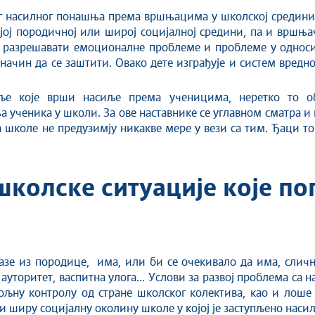
г насилног понашња према вршњацима у школској средини
ојој породичној или широј социјалној средини, па и вршњ
ба разрешавати емоционалне проблеме и проблеме у однос
 начин да се заштити. Овако дете изграђује и систем вредно
бље које врши насиље према ученицима, неретко то 
ученика у школи. За ове наставнике се углавном сматра и 
школе не предузимју никакве мере у вези са тим. Ђаци то 
колске ситуације кoje пог
лазе из породице, има, или би се очекивало да има, слич
ауторитет, васпитна улога... Услови за развој проблема са
ољну контролу од стране школског колектива, као и лоше 
и ширу социјалну околину школе у којој је заступљено наси