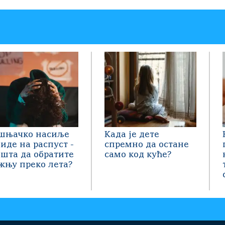
шњачко насиље
Када је дете
 иде на распуст -
спремно да остане
 шта да обратите
само код куће?
жњу преко лета?