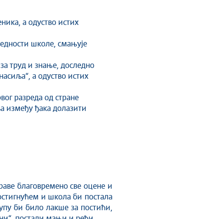
ника, а одуство истих
редности школе, смањује
за труд и знање, доследно
асиља“, а одуство истих
вог разреда од стране
иља између ђака долазити
праве благовремено све оцене и
постигнућем и школа би постала
упу би било лакше за постићи,
ни“, постали мањи и ређи.