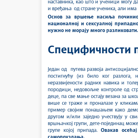
наставника, као што и ученици могу 
и вређања од стране ученика, али има 
Основ за вршење насиља починио
националној и сексуалној припадно
нужно не морају много разликовати
Специфичности 
Један од путева развоја антисоцијалн
постигнућу (из било ког разлога, н
неразвијености радних навика и толе
породици, недовољне контроле од стра
деце, па све мање остају везана за шко
више се траже и проналазе у кликама
пример својим понашањем како демон
другом и/или заједно учествују у св
вршњачкој групи, дете-појединац може 
групе којој припада.
Овакав осећа
самопоуздања.