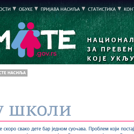
ОСТИ
ОБУКЕ
ПРИЈАВА НАСИЉА
СТАТИСТИКА
КОН
НАЦИОНАЛ
ЗА ПРЕВЕ
КОЈЕ УКЉ
РСТЕ НАСИЉА
у школи
е скоро свако дете бар једном суочава. Проблем који поста