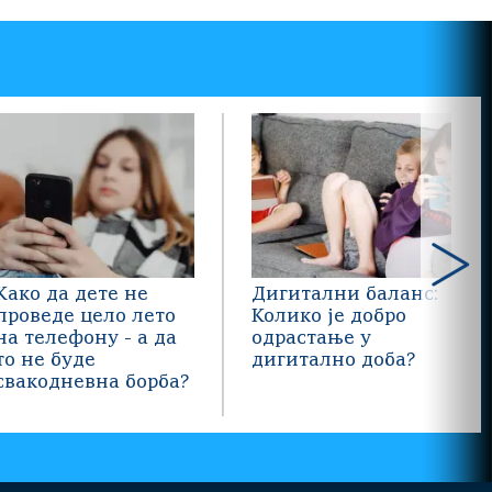
Како да дете не
Дигитални баланс:
проведе цело лето
Колико је добро
на телефону - а да
одрастање у
то не буде
дигитално доба?
свакодневна борба?