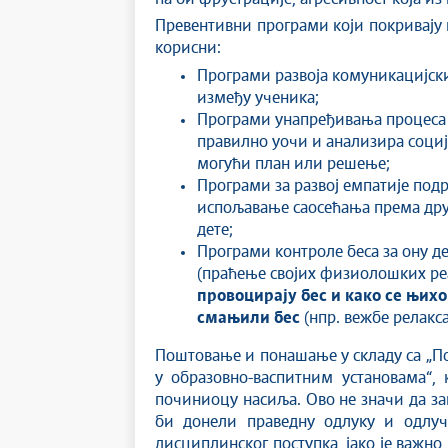
Превентивни програми који покривају в
корисни:
Програми развоја комуникацијск
између ученика;
Програми унапређивања процеса 
правилно уочи и анализира соци
могући план или решење;
Програми за развој емпатије подр
испољавање саосећања према друг
дете;
Програми контроле беса за ону де
(праћење својих физиолошких реак
провоцирају бес и како се њихо
смањили бес
(нпр. вежбе релакс
Поштовање и понашање у складу са „П
у образовно-васпитним установама“,
починиоцу насиља. Ово не значи да зап
би донели праведну одлуку и одлучи
дисциплинског поступка, јако је важно