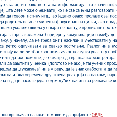
ђу осталог, и право детета на информацију - то значи ин
је, шта дете може очекивати, ко ће све са њим разговарати и
ба да говори истину итд., јер једино овако пролазе овај по
е да родитељ остане смирен и фокусиран на циљ и, ако и кад
анцама уколико школа у ствари не поштује прописане проток
гија за превазилажење баријере у комуникацији између дете
ажу, у начелу, да не треба бити насилан и учествовати у н
 се ретко одлучивати за овакво поступање. Разлог није н
е знају да ли ће због свог помагачког поступка упасти у п
хтети да им помогне, јер сматра да вршњачко малтретирањ
ли да заштити ученика (поготово не ако је тај ученик про
 децом да „тужакање“ није у реду, да је знак слабости и да
кватна и благовремена друштвена реакција на насиље, наро
ћена и да је насиље један од могућих начина за решавање к
 трпи вршњачко насиље то можете да пријавите
ОВДЕ
.