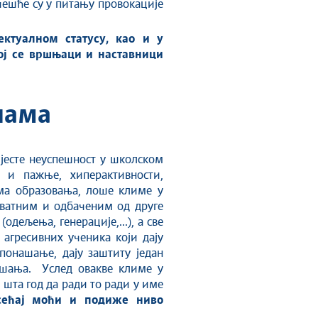
чешће су у питању провокације
ктуалном статусу, као и у
јој се вршњаци и наставници
лама
 јесте неуспешност у школском
е и пажње, хиперактивности,
има образовања, лоше климе у
екватним и одбаченим од друге
одељења, генерације,...), а све
агресивних ученика који дају
понашање, дају заштиту један
нашања. Услед овакве климе у
 шта год да ради то ради у име
осећај моћи и подиже ниво