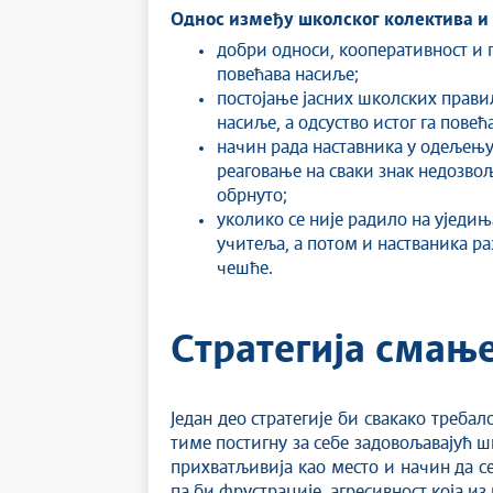
Однос између школског колектива и
добри односи, кооперативност и 
повећава насиље;
постојање јасних школских прави
насиље, а одсуство истог га повећ
начин рада наставника у одељењу
реаговање на сваки знак недозво
обрнуто;
уколико се није радило на уједи
учитеља, а потом и настваника ра
чешће.
Стратегија смањ
Један део стратегије би свакако треба
тиме постигну за себе задовољавајућ ш
прихватљивија као место и начин да с
па би фрустрације, агресивност која и