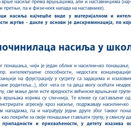
да врше насиље према вршњацима, али и наставницима (нај
и претњи, па и физичких напада на наставнике).
ци насиља најчешће виде у материјалном и интеле
сти жртве - дакле у основи је дискриминација, по ко
.
починилаца насиља у шко
ог понашања, чији је један облик и насилничко понашање,
пр. интелектуалне способности, недостатк конценрациј
ранције на фрустрацију у сусрету са задацима и изазов
не родитеља...), због чега се та деца могу осећати неад
лу, све мање деле исте вредности већинске вршњачке групе (
 вршњака којима су сличнија. Те клике су састављене од 
стрирати агресију кроз насиље, подржавају насилничко 
им нападима, па и награђују једни друге због таквог по
као покриће за своје понашање стављати групу, у смислу да
ј припадности и прихваћености, у детету изазива 