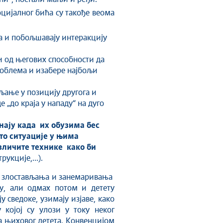
оцијалног бића су такође веома
а и побољшавају интеракцију
 од његових способности да
роблема и изабере најбољи
љање у позицију другога и
„до краја у нападу“ на дуго
нају када их обузима бес
 то ситуације у њима
азличите технике како би
укције,...).
, злостављања и занемаривања
у, али одмах потом и детету
 сведоке, узимају изјаве, како
 којој су улози у току неког
ва њиховог детета. Конвенцијом