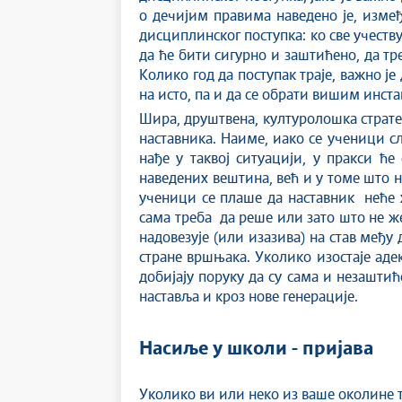
о дечијим правима наведено је, изме
дисциплинског поступка: ко све учеству
да ће бити сигурно и заштићено, да тре
Колико год да поступак траје, важно ј
на исто, па и да се обрати вишим инст
Шира, друштвена, културолошка страте
наставника. Наиме, иако се ученици сл
нађе у таквој ситуацији, у пракси ће
наведених вештина, већ и у томе што н
ученици се плаше да наставник неће 
сама треба да реше или зато што не же
надовезује (или изазива) на став међу
стране вршњака. Уколико изостаје аде
добијају поруку да су сама и незашти
наставља и кроз нове генерације.
Насиље у школи
- пријава
Уколико ви или неко из ваше околине