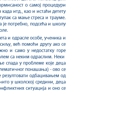
формисаност о самој процедури
 када итд., као и истаћи детету
ступак са мање стреса и трауме.
а је потребно, подсећа и школу
оле.
та и одрасле особе, ученика и
асиљу, већ помоћи другу ако се
ужно и само у недостатку горе
роблем са неким одраслим. Неки
е спада у проблеме које деца
блематичног понашања) - ово се
 ће резултовати одбацивањем од
чито у школској средини, деца
онфликтних ситуација и оно се