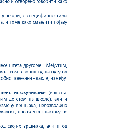
гласно и отворено говорити како
ље у школи, о специфичностима
а, и томе како смањити појаву
есе штета другоме. Међутим,
школском дворишту, на путу од
собно повезана - дакле, између
твено искључивање
(вршење
ним дететом из школе), али и
између вршњака, недозвољено
жалост, изложеност насиљу не
од својих вршњака, али и од