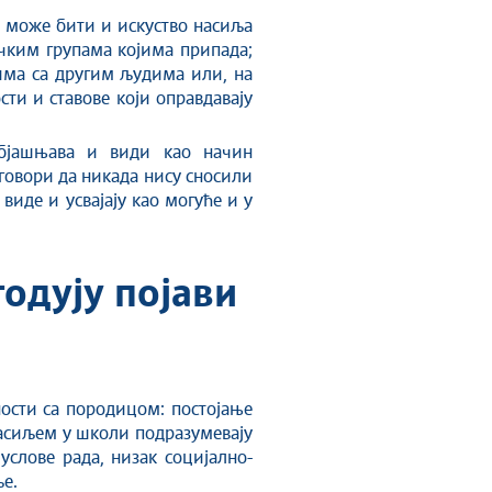
 може бити и искуство насиља
ачким групама којима припада;
има са другим људима или, на
сти и ставове који оправдавају
објашњава и види као начин
говори да никада нису сносили
виде и усвајају као могуће и у
одују појави
ности са породицом: постојање
 насиљем у школи подразумевају
услове рада, низак социјално-
ље.