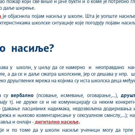
 као пожар који све више и јаче букти и о коме је потребно 
во даље ширење.
а
је објаснила појам насиља у школи. Шта је уопште наси
теристикама школске ситуације кoje погодују појави насиљ
ко нaсиље?
ешава у школи, у циљу да се намерно и неоправдано нан
е, а да се и даље сматра школским, јер се дешава у нпр. 
реко друштвених мрежа на којима су иста школска деца међу
а су
вербално
(псовање, исмевање, оговарање,...),
друш
вају тј. не друже се и не комуницирају са неким конкрет
о
(давање ласцивних надимака, недозвољена додиривања 
ежа и њихово коментарисање у сексуалном смислу,...); на
авља и онлајн -
дигитално насиље
.
 је и по томе да у школи насиље ученици могу да трпе 