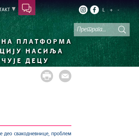
ТАКТ
L
+
-
НА ПЛАТФОРМА
НЦИЈУ НАСИЉА
УЧУЈЕ ДЕЦУ
је део свакодневнице, проблем