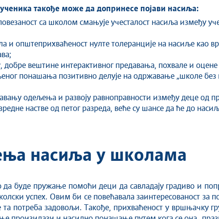
 ученика такође може да допринесе појави насиља:
повезаност са школом смањује учесталост насиља између уче
ла и општеприхваћеност нулте толеранције на насиље као в
ава;
, добре вештине интерактивног предавања, похвале и оцене 
љеног понашања позитивно делује на одржавање „школе без н
њавању одељења и развоју равноправности између деце од пр
зредне настве од петог разреда, веће су шансе да ће до нас
ења насиља у школама
ло да буде пружање помоћи деци да савладају градиво и по
колски успех. Овим би се повећавала заинтересованост за 
е та потреба задовољи. Такође, прихваћеност у вршњачку гр
з ње произилази и насилно понашање путем кога се она „праз