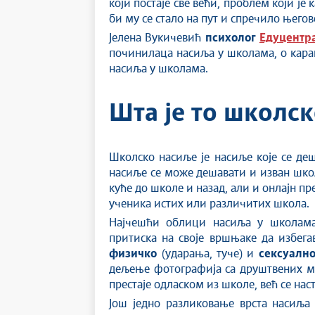
који постаје све већи, проблем који је
би му се стало на пут и спречило њего
Јелена Вукичевић
психолог
Едуцентр
починилаца насиља у школама, о карак
насиља у школама.
Шта је то школс
Школско насиље је насиље које се д
насиље се може дешавати и изван школ
куће до школе и назад, али и онлајн п
ученика истих или различитих школа.
Најчешћи облици насиља у школам
притиска на своје вршњаке да избега
физичко
(ударања, туче) и
сексуалн
дељење фотографија са друштвених мр
престаје одласком из школе, већ се наст
Још једно разликовање врста насиља