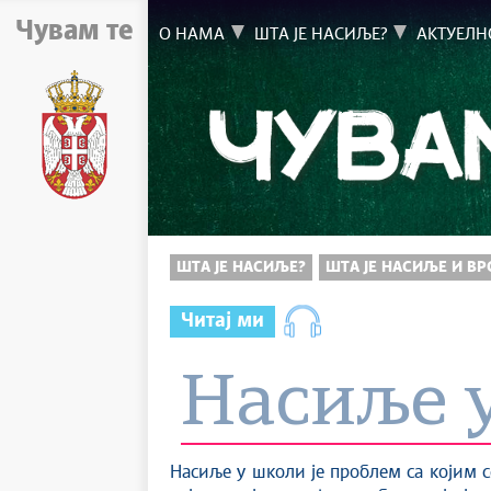
Чувам те
О НАМА
ШТА ЈЕ НАСИЉЕ?
АКТУЕЛН
ШТА ЈЕ НАСИЉЕ?
ШТА ЈЕ НАСИЉЕ И В
Читај ми
Насиље 
Насиље у школи је проблем са којим с