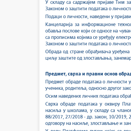
У складу са садржајем пријаве Тим за
Законом о заштити података о личност
Подаци о личности, наведени у пријав
Канцеларија за информационе технол
обавља послове који се односе на чува
са прописима којима се уређују елект
Законом о заштити података о личност
Обрада од стране обрађивача уређена
циљу заштите од злостављања, занемар
Предмет, сврха и правни основ обра
Предмет обраде података о личности у
ученика, родитеља, односно другог зако
Осим наведених личних података обрађу
Сврха обраде података у оквиру Пла
насиља у школама, у складу са члано
88/2017, 27/2018 - др. закон, 10/2019,
одговору на насиље, злостављање и зан