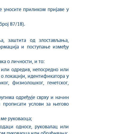
е уносите приликом пријаве у
рој 87/18).
а, заштита од злостављања,
ормација и поступање између
а о личности, и то:
н или одредив, непосредно или
а о локацији, идентификатора у
ог, физиолошког, генетског,
ругима одређује сврху и начин
и прописати услови за његово
име руковаоца;
подаци односе, руковалац или
ром руковаоца или обрађивача;