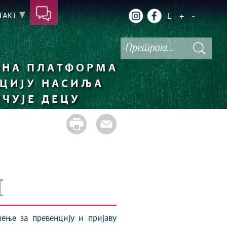
ТАКТ
L
+
-
НА ПЛАТФОРМА
НЦИЈУ НАСИЉА
УЧУЈЕ ДЕЦУ
и
ење за превенцију и пријаву