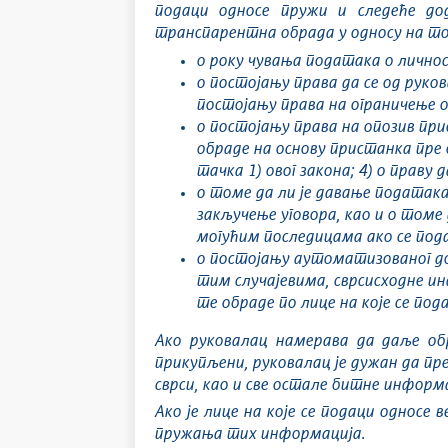
подаци односе пружи и следеће до
транспарентна обрада у односу на то
о року чувања података о личнос
о постојању права да се од руко
постојању права на ограничење о
о постојању права на опозив при
обраде на основу пристанка пре о
тачка 1) овог закона; 4) о праву
о томе да ли је давање података
закључење уговора, као и о томе 
могућим последицама ако се пода
о постојању аутоматизованог дон
тим случајевима, сврсисходне ин
те обраде по лице на које се под
Ако руковалац намерава да даље обр
прикупљени, руковалац је дужан да пре
сврси, као и све остале битне информа
Ако је лице на које се подаци односе 
пружања тих информација.