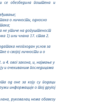
би се обезбедила поштена и
ређивање;
атака о личности, односно
атака;
нка не утиче на допуштеност
ка 1) или члана 17. став 2.
података неопходан услов за
тке о својој личности и о
 4. овог закона, и, најмање у
чају и очекиваним последицама
ита од оне за коју су подаци
пружи информације о тој другој
 члана, руковалац нема обавезу