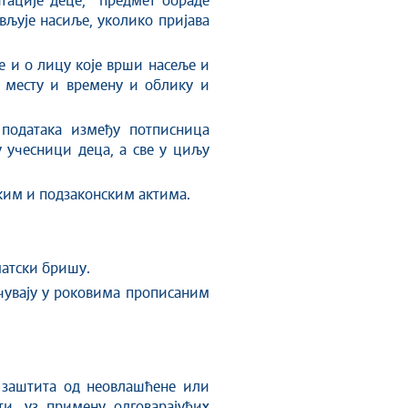
атације деце, предмет обраде
вљује насиље, уколико пријава
е и о лицу које врши насеље и
о месту и времену и облику и
 података између потписница
 учесници деца, а све у циљу
ким и подзаконским актима.
матски бришу.
 чувају у роковима прописаним
е заштита од неовлашћене или
и, уз примену одговарајућих