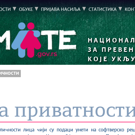
ОСТИ
ОБУКЕ
ПРИЈАВА НАСИЉА
СТАТИСТИКА
КОН
НАЦИОНАЛ
ЗА ПРЕВЕ
КОЈЕ УКЉ
ЛИЧНОСТИ
а приватност
личности лица чији су подаци унети на софтверско реш