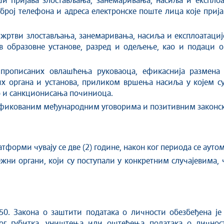
ши пријава злостављања, занемаривања, насиља и експло
 број телефона и адреса електронске поште лица које прија
 жртви злостављања, занемаривања, насиља и експлоатациј
ив образовне установе, разред и одељење, као и подаци 
прописаних овлашћења руковаоца, ефикаснија размена
х органа и установа, приликом вршења насиља у којем су
ао и санкционисања починиоца.
атификованим међународним уговорима и позитивним законс
тформи чувају се две (2) године, након ког периода се ауто
жни органи, који су поступали у конкретним случајевима,
 50. Закона о заштити података о личности обезбеђена ј
ног губитка, уништења или оштећења података о личност