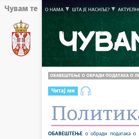
Чувам те
О НАМА
ШТА ЈЕ НАСИЉЕ?
АКТУЕЛН
ОБАВЕШТЕЊЕ О ОБРАДИ ПОДАТАКА О 
Читај ми
Политик
ОБАВЕШТЕЊЕ
о обради података о 