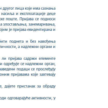
и другог лица које има сазнања
насиља и експлоатације деце
ске поште. Пријава се подноси
ма злостављања, занемаривања,
ојим је пријава евидентирана и
бити поднета и без навођења
 личности, а надлежни органи и
а ли пријава садржи елементе
и одређује се надлежни орган,
наведени подаци се прослеђују
ним пријавама које захтевају
 дајете пристанак за обраду
ди одговарајуће активности, у