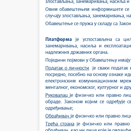
злостављања, занемаривања, насиља и е
Овим обавештењем информишете се о т
случају злостављања, занемаривања, н
Обавештење се пружа у складу са Закон
Платформа
је успостављена са циљ
занемаривања, насиља и експлоатаци
надлежних државних органа.
Поједини појмови у Обавештењу имају з
Податак о личности
је сваки податак 
посредно, посебно на основу ознаке ид
електронским комуникационим мрежа
менталног, економског, културног и др
Руковалац
је физичко или правно лице
обраде. Законом којим се одређује 
одређивање;
Oбрађивач
је физичко или правно лице
Tрећа страна
је физичко или правно л
обрађивач, као ни лице које је овлаш