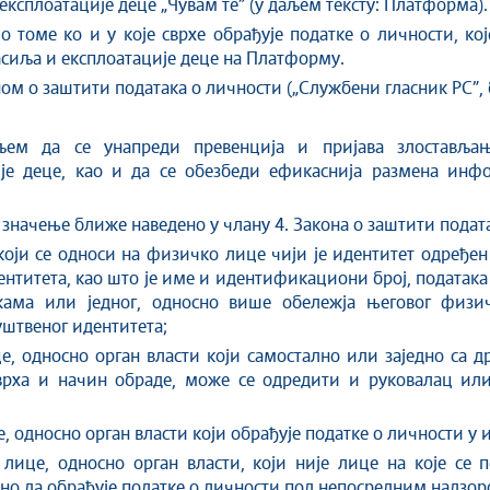
ксплоатације деце „Чувам те” (у даљем тексту: Платформа).
оме ко и у које сврхе обрађује податке о личности, кој
асиља и експлоатације деце на Платформу.
ом о заштити података о личности („Службени гласник РС”, б
ем да се унапреди превенција и пријава злостављањ
је деце, као и да се обезбеди ефикаснија размена инф
начење ближе наведено у члану 4. Закона о заштити податак
који се односи на физичко лице чији је идентитет одређе
ентитета, као што је име и идентификациони број, податак
ма или једног, односно више обележја његовог физичк
уштвеног идентитета;
, односно орган власти који самостално или заједно са д
сврха и начин обраде, може се одредити и руковалац ил
, односно орган власти који обрађује податке о личности у 
ице, односно орган власти, који није лице на које се 
ћено да обрађује податке о личности под непосредним надзо