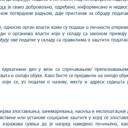
осе
је свако добровољно, одређено, информисано и недво
сном потврдном радњом, даје пристанак за обраду податак
, односно орган власти коме су подаци о личности откривен
ади о органима власти који у складу са законом примају
ђују ове податке у складу са правилима о заштити података
дукативни део у вези са спречавањем/ препознавањем
вата и онлајн обуке. Како бисте се пријавили на онлајн обу
који се, уз податке о називу, месту и адреси седишта 
ијава злостављања, занемаривања, насиља и експлоатације 
вствене или установе социјалне заштите у којој се злоста
е изражава сумња да је напред наведено почињено, к