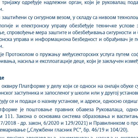
 тријажу одређује надлежни орган, који је руковалац под
и.
и заштићени су сигурном везом, у складу са нивоом техноло
огије и електронску управу обезбеђује техничке услове
ње, спровођење мера заштите и обезбеђивања сигурности и 
ронска управа и информациона безбедност и обрађивач је по
и.
 је Протоколом о пружању међусекторских услуга путем со
ивања, насиља и експлоатације деце, који је закључен изме
де
 оквиру Платформе у делу који се односи на онлајн обуке 
нског заступника и запосленог у школи или у другој установ
ју се и подаци о називу установе, и адреси, односно седиш
тформе је поштовање правних обавеза Руковалаца, одно
м 111. Закона о основама система образовања и васпитања
 27/2018 - др. закон, 6/2020 и 129/2021) и Правилником о п
емаривање („Службени гласник РС”, бр. 46/19 и 104/20).