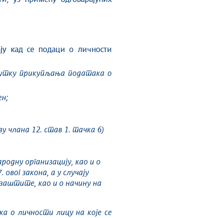
ју кад се подаци о личности
енутку прикупљања података о
ен;
 члана 12. став 1. тачка 6)
родну организацију, као и о
овог закона, а у случају
е заштите, као и о начину на
а о личности лицу на које се