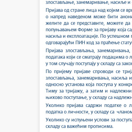
злостављање, занемаривање, насиље и 
Пријава од стране лица над којим се в
о напред наведеном може бити анони
желите да се представите, можете да
попуњавањем Форме за пријаву која са
насиља и експлоатације. По успешном п
одговарајући ПИН код за праћење стату
Пријава злостављања, занемаривања
података који се сматрају подацима о 
у том случају поступају у складу са з
По пријему пријаве спроводи се триј
злостављања, занемаривања, насиља и 
односно установа која поступа у конк
Тиму за тријажу, а затим и надлежни
њихово поступање, у складу са надле
Уколико пријава садржи податке о л
податка о личности, у складу са члано
Уколико су испуњени услови за поступ
складу са важећим прописима.