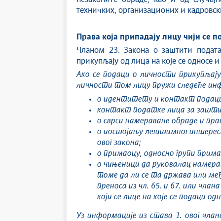
техничких, организационих и кадровск
Права која припадају лицу чији се 
Чланом 23. Закона о заштити подата
прикупљају од лица на које се односе и 
Ако се подаци о личности прикупљају
личности том лицу пружи следеће ин
о идентитету и контакт подацима
контакт податке лица за заштит
о сврси намераване обраде и пра
о постојању легитимног интереса
овог закона;
о примаоцу, односно групи прима
о чињеници да руковалац намерав
томе да ли се та држава или међу
преноса из чл. 65. и 67. или члан
који се лице на које се подаци 
Уз информације из става 1. овог чла