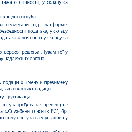
ацима о личности, у складу са
шких достигнућа.
 за несметани рад Платформе,
безбедности података, у складу
датака о личности у складу са
фтверског решења „Чувам те” у
ђу надлежних органа.
су подаци o имену и презимену
и, као и контакт подаци.
ту - руковаоца.
сно унапређивање превенције
 („Службени гласник РС”, бр.
ротоколу поступања у установи у