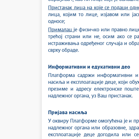
Пристанак лица на које се подаци одн
лица, којим то лице, изјавом или ја
односе;
Прималац
је физичко или правно лице
трећој страни или не, осим ако се р
истраживања одређеног случаја и обра
сврху обраде.
Информативни и едукативни део
Платформа садржи информативни и е
насиља и експлоатације деце, који обух
презиме и адресу електронске поште 
надлежног органа, уз Ваш пристанак.
Пријава насиља
У оквиру Платформе омогућена је и пр
надлежног органа или образовне, здра
експлоатације деце догодила или с