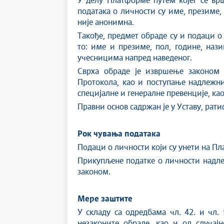
У делу Платформе путем којег се вр
података о личности су име, презиме,
није анонимна.
Такође, предмет обраде су и подаци о
то: име и презиме, пол, године, наз
учесницима напред наведеног.
Сврха обраде је извршење законом 
Протокола, као и поступање надлежни
специјалне и генералне превенције, к
Правни основ садржан је у Уставу, р
Рок чувања података
Подаци о личности који су унети на Пла
Прикупљене податке о личности надле
законом.
Мере заштите
У складу са одредбама чл. 42. и чл.
незаконите обраде, као и од случај