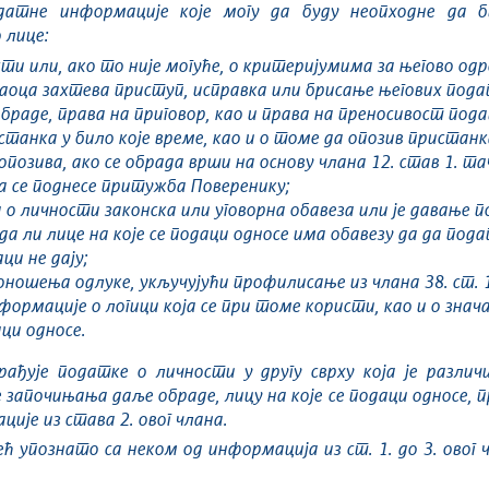
датне информације које могу да буду неопходне да 
 лице:
ти или, ако то није могуће, о критеријумима за његово од
ваоца захтева приступ, исправка или брисање његових под
браде, права на приговор, као и права на преносивост под
станка у било које време, као и о томе да опозив приста
позива, ако се обрада врши на основу члана 12. став 1. тач
 да се поднесе притужба Поверенику;
 о личности законска или уговорна обавеза или је давање 
да ли лице на које се подаци односе има обавезу да да пода
ци не дају;
ошења одлуке, укључујући профилисање из члана 38. ст. 1. и
формације о логици која се при томе користи, као и о зна
аци односе.
ађује податке о личности у другу сврху која је различ
 започињања даље обраде, лицу на које се подаци односе, 
ције из става 2. овог члана.
већ упознато са неком од информација из ст. 1. до 3. овог