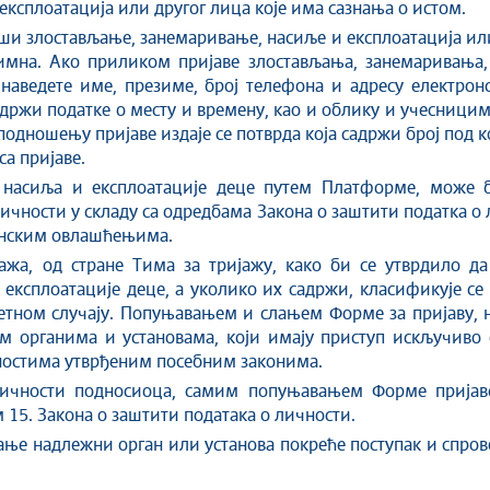
експлоатација или другог лица које има сазнања о истом.
рши злостављање, занемаривање, насиље и експлоатација ил
мна. Ако приликом пријаве злостављања, занемаривања, 
 наведете име, презиме, број телефона и адресу електрон
држи податке о месту и времену, као и облику и учесници
одношењу пријаве издаје се потврда која садржи број под к
са пријаве.
, насиља и експлоатације деце путем Платформе, може 
личности у складу са одредбама Закона о заштити податка о
аконским овлашћењима.
ажа, од стране Тима за тријажу, како би се утврдило д
експлоатације деце, а уколико их садржи, класификује се 
ретном случају. Попуњавањем и слањем Форме за пријаву, 
м органима и установама, који имају приступ искључиво о
жностима утврђеним посебним законима.
ичности подносиоца, самим попуњавањем Форме пријаве,
м 15. Закона о заштити података о личности.
ање надлежни орган или установа покреће поступак и спрово