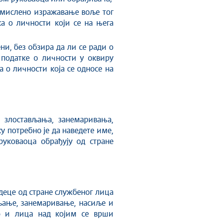
смислено изражавање воље тог
а о личности који се на њега
и, без обзира да ли се ради о
 податке о личности у оквиру
 о личности која се односе на
 злостављања, занемаривања,
ку потребно је да наведете име,
руковаоца обрађују од стране
деце од стране службеног лица
вљање, занемаривање, насиље и
ао и лица над којим се врши