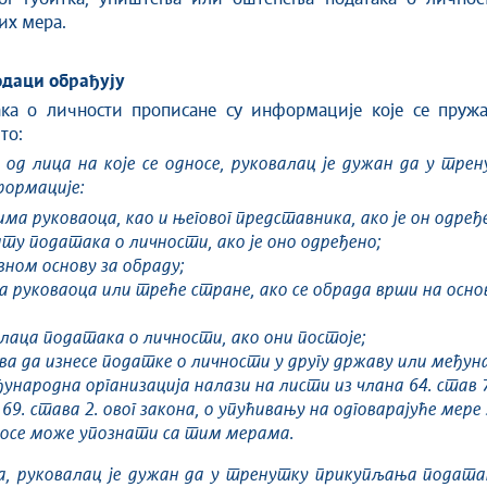
их мера.
подаци обрађују
ка о личности прописане су информације које се пружа
то:
 од лица на које се односе, руковалац је дужан да у тр
формације:
 руковаоца, као и његовог представника, ако је он одређ
у података о личности, ако је оно одређено;
вном основу за обраду;
 руковаоца или треће стране, ако се обрада врши на основу
лаца података о личности, ако они постоје;
а да изнесе податке о личности у другу државу или међуна
народна организација налази на листи из члана 64. став 7. 
а 69. става 2. овог закона, о упућивању на одговарајуће мер
односе може упознати са тим мерама.
на, руковалац је дужан да у тренутку прикупљања податак