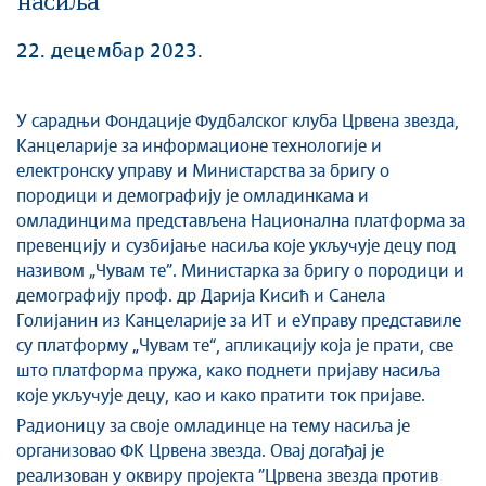
насиља
22. децембар 2023.
У сарадњи Фондације Фудбалског клуба Црвена звезда,
Канцеларије за информационе технологије и
електронску управу и Министарства за бригу о
породици и демографију је омладинкама и
омладинцима представљена
Национална платформа за
превенцију и сузбијање насиља које укључује децу под
називом „Чувам те”. Министарка за бригу о породици и
демографију проф. др Дарија Кисић и Санела
Голијанин из Канцеларије за ИТ и еУправу представиле
су платформу „Чувам те“, апликацију која је прати, све
што платформа пружа, како поднети пријаву насиља
које укључује децу, као и како пратити ток пријаве.
Радионицу за своје омладинце на тему насиља је
организовао ФК Црвена звезда. Овај догађај је
реализован у оквиру пројекта ”Црвена звезда против