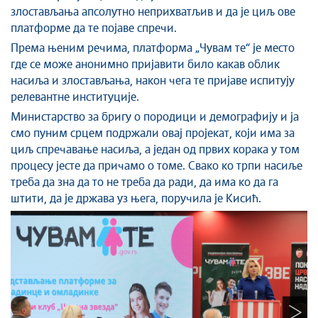
злостављања апсолутно неприхватљив и да је циљ ове
платформе да те појаве спречи.
Према њеним речима, платформа „Чувам те“ је место
где се може анонимно пријавити било какав облик
насиља и злостављања, након чега те пријаве испитују
релевантне институције.
Министарство за бригу о породици и демографију и ја
смо пуним срцем подржали овај пројекат, који има за
циљ спречавање насиља, а један од првих корака у том
процесу јесте да причамо о томе. Свако ко трпи насиље
треба да зна да то не треба да ради, да има ко да га
штити, да је држава уз њега, поручила је Кисић.