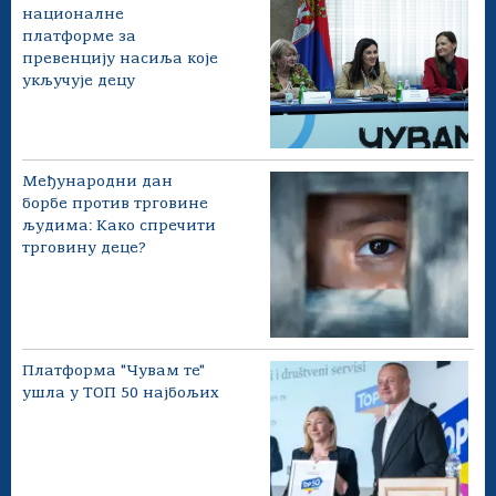
националне
платформе за
превенцију насиља које
укључује децу
Међународни дан
борбе против трговине
људима: Како спречити
трговину деце?
Платформа "Чувам те"
ушла у ТОП 50 најбољих