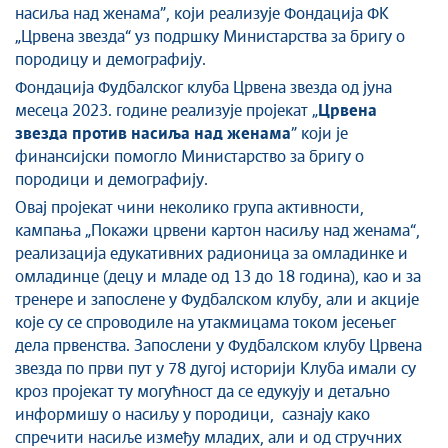
насиља над женама”, који реализује Фондација ФК
„Црвена звезда“ уз подршку Министарства за бригу о
породицу и демографију.
Фондација Фудбалског клуба Црвена звезда од јуна
месеца 2023. године реализује пројекат „
Црвена
звезда против насиља над женама
” који је
финансијски помогло Министарство за бригу о
породици и демографију.
Овај пројекат чини неколико група активности,
кампања „Покажи црвени картон насиљу над женама“,
реализација едукативних радионица за омладинке и
омладинце (децу и младе од 13 до 18 година), као и за
тренере и запослене у Фудбалском клубу, али и акције
које су се спроводиле на утакмицама током јесењег
дела првенства. Запослени у Фудбалском клубу Црвена
звезда по први пут у 78 дугој историји Клуба имали су
кроз пројекат ту могућност да се едукују и детаљно
информишу о насиљу у породици, сазнају како
спречити насиље између младих, али и од стручних