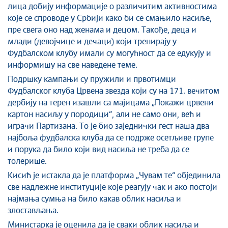
лица добију информације о различитим активностима
које се спроводе у Србији како би се смањило насиље,
пре свега оно над женама и децом. Такође, деца и
млади (девојчице и дечаци) који тренирају у
Фудбалском клубу имали су могућност да се едукују и
информишу на све наведене теме.
Подршку кампањи су пружили и првотимци
Фудбалског клуба Црвена звезда који су на 171. вечитом
дербију на терен изашли са мајицама „Покажи црвени
картон насиљу у породици“, али не само они, већ и
играчи Партизана. То је био заједнички гест наша два
најбоља фудбалска клуба да се подрже осетљиве групе
и порука да било који вид насиља не треба да се
толерише.
Кисић је истакла да је платформа „Чувам те“ објединила
све надлежне институције које реагују чак и ако постоји
најмања сумња на било какав облик насиља и
злостављања.
Министарка је оценила да је сваки облик насиља и