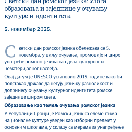
Светски дан ромског језика: Улога
образовања и заједнице у очувању
културе и идентитета
5. новембар 2025.
С
ветски дан ромског језика обележава се 5.
новембра, у циљу очувања, промоције и шире
употребе ромског језика као дела културног и
нематеријалног наслеђа.
Овај датум је UNESCO установио 2015. године како би
подстакао државе да негују језичку разноликост и
допринесу очувању културног идентитета ромске
заједнице широм света.
Образовање као темељ очувања ромског језика
У Републици Србији је Ромски језик са елементима
националне културе уведен као изборни предмет у
основним школама, у складу са мерама за унапређење