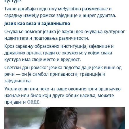
културе.
Такви догађаји подстичу међусобно разумевање и
сарадњу између ромске заједнице и ширег друштва.
Језик као веза и заједништво
Очување ромског језика је важан део очувања културног
идентитета и поштовања различитости.
Кроз сарадњу образовних институција, заједнице и
државних органа, гради се окружење у којем свака
култура има своје место и вредност.
Светски дан ромског језика подсећа да је језик више од
речи — он је симбол припадности, традиције и
заједништва.
Уколико ви или неко из ваше околине трпи вршњачко
насиље или било који други облик насиља, можете
пријавити
ОВДЕ
.