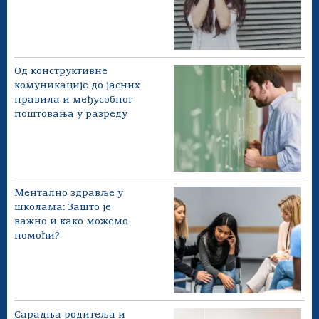
Од конструктивне
комуникације до јасних
правила и међусобног
поштовања у разреду
Ментално здравље у
школама: Зашто је
важно и како можемо
помоћи?
Сарадња родитеља и