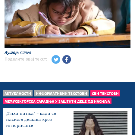
Аутор:
Canva
Поделите овај текст:
АКТУЕЛНОСТИ
ИНФОРМАТИВНИ ТЕКСТОВИ
СВИ ТЕКСТОВИ
МЕЂУСЕКТОРСКА САРАДЊА У ЗАШТИТИ ДЕЦЕ ОД НАСИЉА
„Тиха патња” – када се
насиље дешава кроз
игнорисање