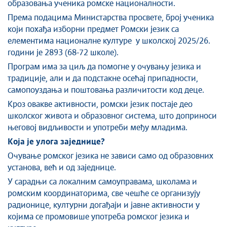
образовања ученика ромске националности.
Према подацима Министарства просвете, број ученика
који похађа изборни предмет Ромски језик са
елементима националне културе у школској 2025/26.
години је 2893 (68-72 школе).
Програм има за циљ да помогне у очувању језика и
традиције, али и да подстакне осећај припадности,
самопоуздања и поштовања различитости код деце.
Кроз овакве активности, ромски језик постаје део
школског живота и образовног система, што доприноси
његовој видљивости и употреби међу младима.
Која је улога заједнице?
Очување ромског језика не зависи само од образовних
установа, већ и од заједнице.
У сарадњи са локалним самоуправама, школама и
ромским координаторима, све чешће се организују
радионице, културни догађаји и јавне активности у
којима се промовише употреба ромског језика и